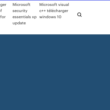
rger
Microsoft
Microsoft visual
f
security
c++ télécharger
for
essentials xp
windows 10
update