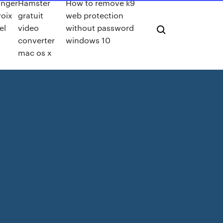
nger
Hamster
How to remove k9
voix
gratuit
web protection
el
video
without password
converter
windows 10
mac os x