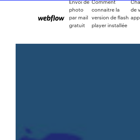
Envoi de
Comment
Cha
photo
connaitre la
de 
par mail
version de flash
app
gratuit
player installée