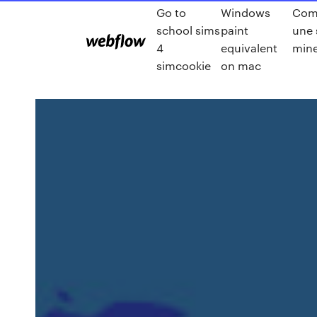
Go to
Windows
Com
school sims
paint
une 
4
equivalent
mine
simcookie
on mac